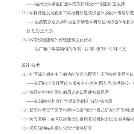
——福州大学紫金矿业学院教研楼设计/陈建东/王以律
21 / 学科弹性发展视角下高校科研建筑综合体的设计策略研究
——以西安交通大学科技创新港教学科研巨构综合体项目
赵飞龙/王大鹏
26 / 岭南校园建筑的传统建筑文化传承
——以广雅中学莲韬馆为例/肖 磊/郭 谦/钟 珣/林卓文
设计·技术
31 / 社区综合服务中心的功能复合化配置与空间集约化经验
——以国内十所社区综合服务中心为例/周玄星/张梦婷/苏 
35 / 兼顾材料性能优化的历史建筑重建实践探索
——以湖南郴州女排竹棚馆为例/刘诗朗/杨大禹
40 / 新医科背景下医学科研中心空间设计模式研究*/郭昊栩/
44 / 跨海互鉴：台湾双连和大陆泰康养老机构之比较/戴翊瑜/
48 / 民居轻钢结构模块化设计策略研究