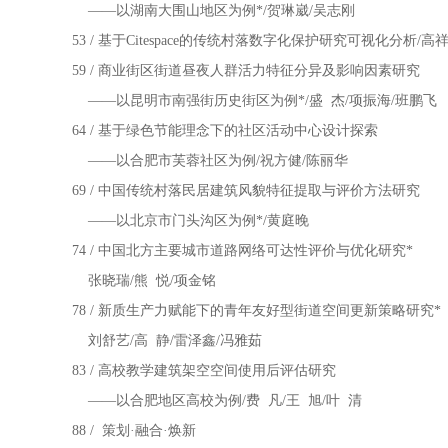
——以湖南大围山地区为例*/贺琳崴/吴志刚
53 / 基于Citespace的传统村落数字化保护研究可视化分析/高
59 / 商业街区街道昼夜人群活力特征分异及影响因素研究
——以昆明市南强街历史街区为例*/盛 杰/项振海/班鹏飞
64 / 基于绿色节能理念下的社区活动中心设计探索
——以合肥市芙蓉社区为例/祝方健/陈丽华
69 / 中国传统村落民居建筑风貌特征提取与评价方法研究
——以北京市门头沟区为例*/黄庭晚
74 / 中国北方主要城市道路网络可达性评价与优化研究*
张晓瑞/熊 悦/项金铭
78 / 新质生产力赋能下的青年友好型街道空间更新策略研究*
刘舒艺/高 静/雷泽鑫/冯雅茹
83 / 高校教学建筑架空空间使用后评估研究
——以合肥地区高校为例/费 凡/王 旭/叶 清
88 / 策划·融合·焕新