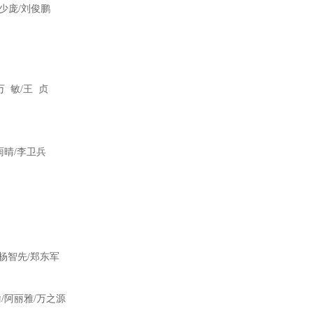
少庞/刘俊鹏
万 敏/王 贞
雨晴/李卫兵
/杨智先/郑东军
瑜/阿丽雅/万之源