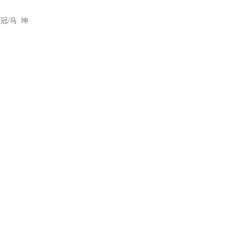
祥冠/马 坤