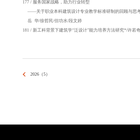
177 / 服务国家战略，助力行业转型
——关于职业本科建筑设计专业教学标准研制的回顾与思考
岳 华/徐哲民/但功水/段文婷
181 / 新工科背景下建筑学“泛设计”能力培养方法研究*/许若
2026（5）