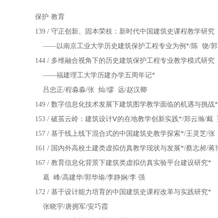
保护·教育
139 / 守正创新、固本荣枝：新时代中国建筑史课程教学研究
——以南京工业大学历史建筑保护工程专业为例*/陈 饶/
144 / 多维融合视角下的历史建筑保护工程专业教学模式研究
——福建理工大学历建办学五周年记*
吕忠正/程淼淼/张 灿/缪 远/赵汉卿
149 / 数字信息化技术发展下建筑图学教学面临的机遇与挑战*
153 / 破茧云岭：建筑设计Ⅴ的在地教学创新实践*/郑云瀚/戴 
157 / 基于线上线下混合式的中国建筑史教学探索*/王灵芝/张
161 / 国内外高校土建类虚拟仿真教学现状与发展*/蔡志昶/蒋
167 / 教育信息化背景下建筑类虚拟仿真实验平台建设研究*
葛 峰/高建华/郭华瑜/李静娴/李 强
172 / 基于设计能力培育的中国建筑史课程改革与实践研究*
张晓宇/唐拥军/安巧霞