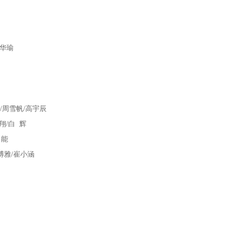
郭华瑜
/周雪帆/高宇辰
翔/白 辉
 能
博雅/崔小涵