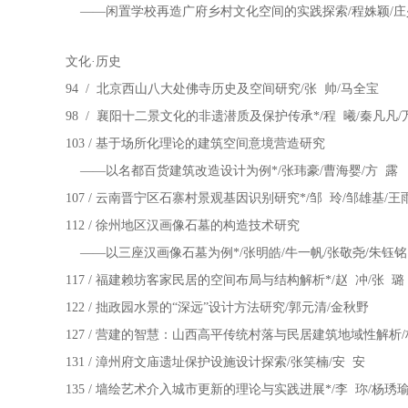
——闲置学校再造广府乡村文化空间的实践探索/程姝颖/庄
文化·历史
94 / 北京西山八大处佛寺历史及空间研究/张 帅/马全宝
98 / 襄阳十二景文化的非遗潜质及保护传承*/程 曦/秦凡凡/
103 / 基于场所化理论的建筑空间意境营造研究
——以名都百货建筑改造设计为例*/张玮豪/曹海婴/方 露
107 / 云南晋宁区石寨村景观基因识别研究*/邹 玲/邹雄基/王
112 / 徐州地区汉画像石墓的构造技术研究
——以三座汉画像石墓为例*/张明皓/牛一帆/张敬尧/朱钰铭
117 / 福建赖坊客家民居的空间布局与结构解析*/赵 冲/张 璐
122 / 拙政园水景的“深远”设计方法研究/郭元清/金秋野
127 / 营建的智慧：山西高平传统村落与民居建筑地域性解析
131 / 漳州府文庙遗址保护设施设计探索/张笑楠/安 安
135 / 墙绘艺术介入城市更新的理论与实践进展*/李 珎/杨琇